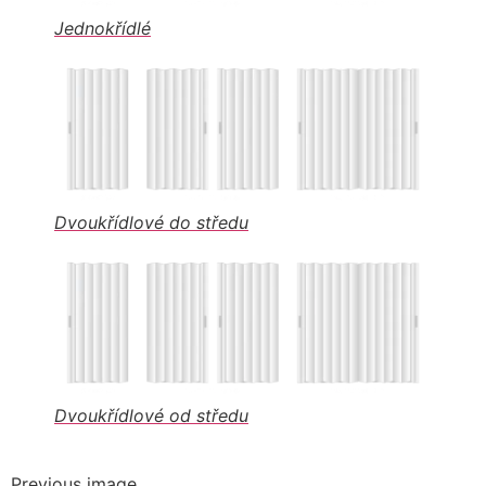
Jednokřídlé
Dvoukřídlové do středu
Dvoukřídlové od středu
Previous image