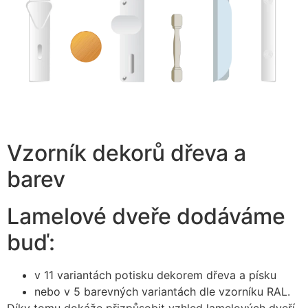
Vzorník dekorů dřeva a
barev
Lamelové dveře dodáváme
buď:
v 11 variantách potisku dekorem dřeva a písku
nebo v 5 barevných variantách dle vzorníku RAL.
Díky tomu dokáže přizpůsobit vzhled lamelových dveří