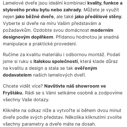
Lamelové dveře jsou ideální kombinací
kvality, funkce a
stylového prvku bytu nebo zahrady
. Můžete je využít
nejen
jako běžné dveře
, ale také
jako předělové stěny
.
Vyberte si dveře na míru Vašim představám a
požadavkům. Ozdobte svou domácnost
moderním
designovým doplňkem
. Přidanou hodnotou je snadná
manipulace a praktické provedení.
Ručíme za kvalitu materiálu i odbornou montáž. Podali
jsme si ruku s
italskou společností
, která klade důraz
na kvalitu a design a stala se tak
ověřeným
dodavatelem
našich lamelových dveří.
Chcete vidět více?
Navštivte náš showroom ve
Fryštáku.
Rádi se s Vámi setkáme osobně a zodpovíme
všechny Vaše dotazy.
Klikněte na odkaz níže a vytvořte si během dvou minut
dveře podle svých představ. Několika kliknutími zvolíte
všechny parametry a dveře máte na dosah.