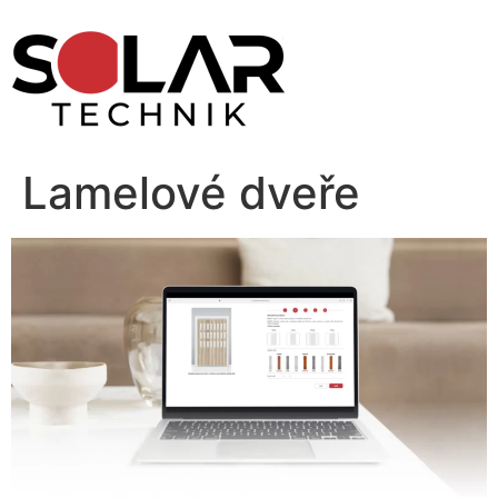
Skip
to
content
Lamelové dveře